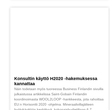
Konsultin käyttö H2020 -hakemuksessa
kannattaa
Näin todetaan myös tuoreessa Business Finlandin sivuilla
julkaistussa artikkelissa Saint-Gobain Finlandin
koordinoimasta WOOL2LOOP -hankkeesta, jota rahoittaa
EU:n Horisontti 2020 -ohjelma. Mineraalivillajätteen
hyötykäyttöön keskittyvä, kokonaisbudjetiltaan 6,7