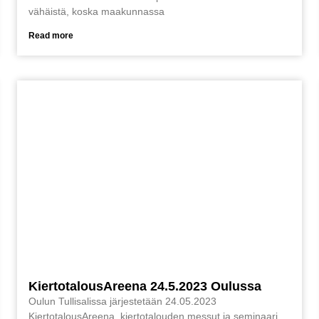
vähäistä, koska maakunnassa
Read more
KiertotalousAreena 24.5.2023 Oulussa
Oulun Tullisalissa järjestetään 24.05.2023
KiertotalousAreena, kiertotalouden messut ja seminaari,