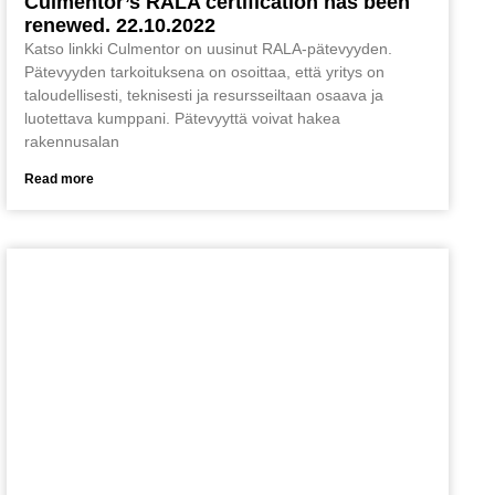
Culmentor’s RALA certification has been
renewed. 22.10.2022
Katso linkki Culmentor on uusinut RALA-pätevyyden.
Pätevyyden tarkoituksena on osoittaa, että yritys on
taloudellisesti, teknisesti ja resursseiltaan osaava ja
luotettava kumppani. Pätevyyttä voivat hakea
rakennusalan
Read more