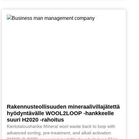
Rakennusteollisuuden mineraalivillajätettä
hyödyntävälle WOOL2LOOP -hankkeelle
suuri H2020 -rahoitus
Kiertotaloushanke Mineral wool waste back to loop with
advanced sorting, pre-treatment, and alkali activation