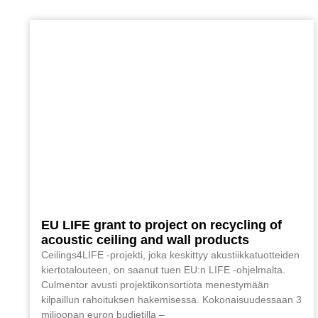
EU LIFE grant to project on recycling of
acoustic ceiling and wall products
Ceilings4LIFE -projekti, joka keskittyy akustiikkatuotteiden
kiertotalouteen, on saanut tuen EU:n LIFE -ohjelmalta.
Culmentor avusti projektikonsortiota menestymään
kilpaillun rahoituksen hakemisessa. Kokonaisuudessaan 3
miljoonan euron budjetilla –