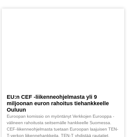
EU:n CEF -liikenneohjelmasta yli 9
miljoonan euron rahoitus tiehankkeelle
Ouluun
Euroopan komissio on myöntänyt Verkkojen Eurooppa -
välineen rahoitusta seitsemälle hankkeelle Suomessa.
CEF-liikenneohjelmasta tuetaan Euroopan laajuisen TEN-
T-verkon liikennehankkeita. TEN-T yhdistää rautatiet,