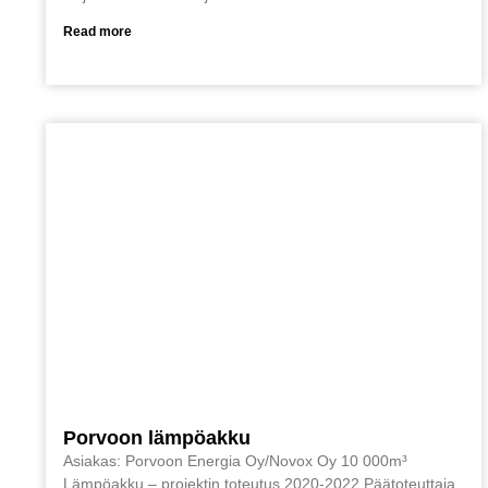
Read more
Porvoon lämpöakku
Asiakas: Porvoon Energia Oy/Novox Oy 10 000m³
Lämpöakku – projektin toteutus 2020-2022 Päätoteuttaja,