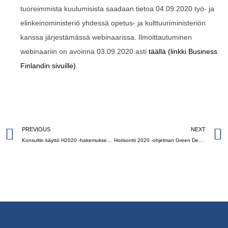
tuoreimmista kuulumisista saadaan tietoa 04.09.2020 työ- ja
elinkeinoministeriö yhdessä opetus- ja kulttuuriministeriön
kanssa järjestämässä webinaarissa. Ilmoittautuminen
webinaariin on avoinna 03.09.2020 asti
täällä (linkki Business
Finlandin sivuille)
.
PREVIOUS
NEXT
Konsultin käyttö H2020 -hakemuksessa kannattaa
Horisontti 2020 -ohjelman Green Deal -hakuinfo 08.09.2020