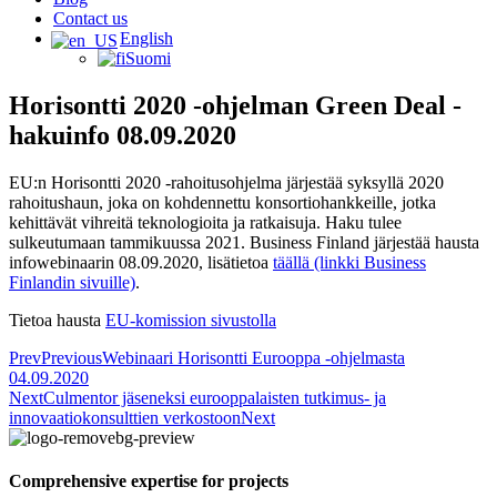
Contact us
English
Suomi
Horisontti 2020 -ohjelman Green Deal -
hakuinfo 08.09.2020
EU:n Horisontti 2020 -rahoitusohjelma järjestää syksyllä 2020
rahoitushaun, joka on kohdennettu konsortiohankkeille, jotka
kehittävät vihreitä teknologioita ja ratkaisuja. Haku tulee
sulkeutumaan tammikuussa 2021. Business Finland järjestää hausta
infowebinaarin 08.09.2020, lisätietoa
täällä (linkki Business
Finlandin sivuille)
.
Tietoa hausta
EU-komission sivustolla
Prev
Previous
Webinaari Horisontti Eurooppa -ohjelmasta
04.09.2020
Next
Culmentor jäseneksi eurooppalaisten tutkimus- ja
innovaatiokonsulttien verkostoon
Next
Comprehensive expertise for projects