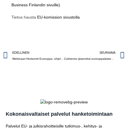
Business Finlandin sivuille)
.
Tietoa hausta
EU-komission sivustolla
EDELLINEN
SEURAAVA
Webinaari Horisontti Eurooppa -ohjelmasta 04.09.2020
Culmentor jäseneksi eurooppalaisten tutkimus- ja innovaatiokonsulttien verkostoon
Kokonaisvaltaiset palvelut hanketoimintaan
Palvelut EU- ja julkisrahoitteisille tutkimus-, kehitys- ja