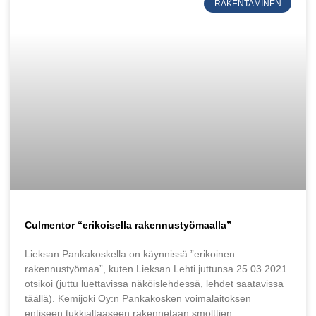
RAKENTAMINEN
Culmentor “erikoisella rakennustyömaalla”
Lieksan Pankakoskella on käynnissä ”erikoinen
rakennustyömaa”, kuten Lieksan Lehti juttunsa 25.03.2021
otsikoi (juttu luettavissa näköislehdessä, lehdet saatavissa
täällä). Kemijoki Oy:n Pankakosken voimalaitoksen
entiseen tukkialtaaseen rakennetaan smolttien