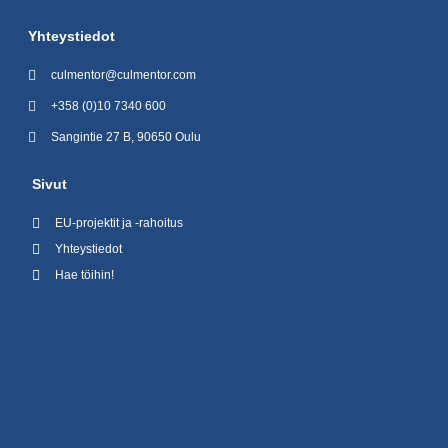
Yhteystiedot
culmentor@culmentor.com
+358 (0)10 7340 600
Sangintie 27 B, 90650 Oulu
Sivut
EU-projektit ja -rahoitus
Yhteystiedot
Hae töihin!