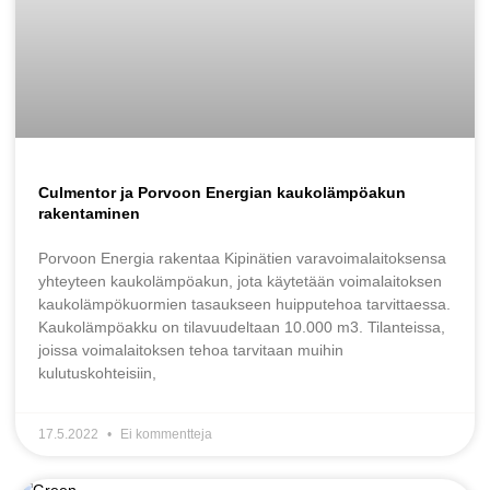
Culmentor ja Porvoon Energian kaukolämpöakun
rakentaminen
Porvoon Energia rakentaa Kipinätien varavoimalaitoksensa
yhteyteen kaukolämpöakun, jota käytetään voimalaitoksen
kaukolämpökuormien tasaukseen huipputehoa tarvittaessa.
Kaukolämpöakku on tilavuudeltaan 10.000 m3. Tilanteissa,
joissa voimalaitoksen tehoa tarvitaan muihin
kulutuskohteisiin,
17.5.2022
Ei kommentteja