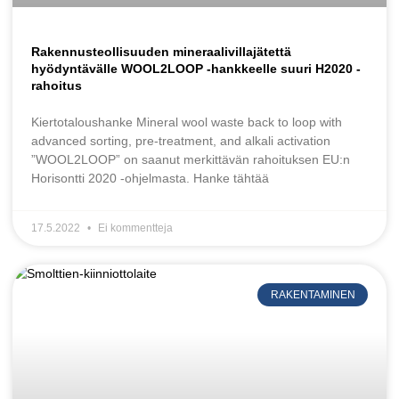
Rakennusteollisuuden mineraalivillajätettä
hyödyntävälle WOOL2LOOP -hankkeelle suuri H2020 -
rahoitus
Kiertotaloushanke Mineral wool waste back to loop with
advanced sorting, pre-treatment, and alkali activation
”WOOL2LOOP” on saanut merkittävän rahoituksen EU:n
Horisontti 2020 -ohjelmasta. Hanke tähtää
17.5.2022
Ei kommentteja
RAKENTAMINEN