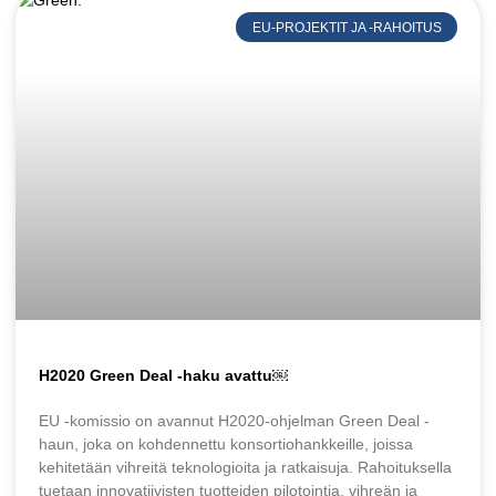
EU-PROJEKTIT JA -RAHOITUS
H2020 Green Deal -haku avattu￼
EU -komissio on avannut H2020-ohjelman Green Deal -
haun, joka on kohdennettu konsortiohankkeille, joissa
kehitetään vihreitä teknologioita ja ratkaisuja. Rahoituksella
tuetaan innovatiivisten tuotteiden pilotointia, vihreän ja