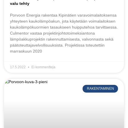
valu tehty
Porvoon Energia rakentaa Kipinätien varavoimalaitoksensa
yhteyteen kaukolämpöakun, jota käytetään voimalaitoksen
kaukolämpökuormien tasaukseen huipputehoa tarvittaessa.
Culmentor vastaa projektinjohtotoimeksiantona
lämpöakkuprojektin rakennuttamisesta, valvonnasta sekä
päätoteuttajavelvollisuuksista. Projektissa toteutettiin
marraskuun 2020
17.5.2022
Ei kommentteja
RAKENTAMINEN