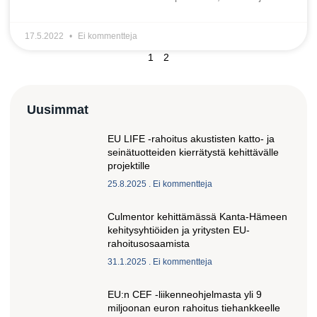
17.5.2022
Ei kommentteja
1
2
Uusimmat
EU LIFE -rahoitus akustisten katto- ja
seinätuotteiden kierrätystä kehittävälle
projektille
25.8.2025
Ei kommentteja
Culmentor kehittämässä Kanta-Hämeen
kehitysyhtiöiden ja yritysten EU-
rahoitusosaamista
31.1.2025
Ei kommentteja
EU:n CEF -liikenneohjelmasta yli 9
miljoonan euron rahoitus tiehankkeelle