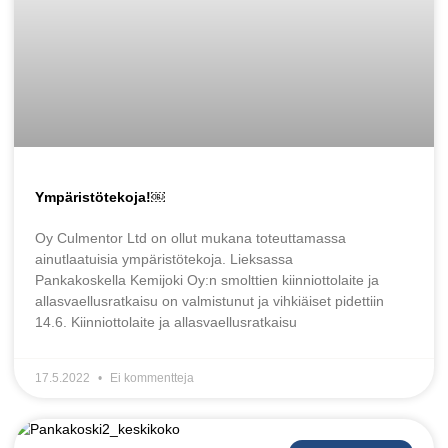
Ympäristötekoja!￼
Oy Culmentor Ltd on ollut mukana toteuttamassa
ainutlaatuisia ympäristötekoja. Lieksassa
Pankakoskella Kemijoki Oy:n smolttien kiinniottolaite ja
allasvaellusratkaisu on valmistunut ja vihkiäiset pidettiin
14.6. Kiinniottolaite ja allasvaellusratkaisu
17.5.2022
Ei kommentteja