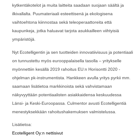
kytkentäkotelot ja muita laitteita saadaan suojaan säältä ja
ilkivallalta. Puumateriaali esteettisenä ja ekologisena
vaihtoehtona kiinnostaa sekä teleoperaattoreita että
kaupunkeja, jotka haluavat tarjota asukkailleen viihtyisiä
ympäristöjä.
Nyt Ecotelligentin ja sen tuotteiden innovatiivisuus ja potentiaali
on tunnustettu myös eurooppalaisella tasolla – yritykselle
myönnettiin kesällä 2019 rahoitus EU:n Horisontti 2020 -
ohjelman pk-instrumentista. Hankkeen avulla yritys pyrkii mm.
saamaan lisätietoa markkinoista sekä vahvistamaan
näkyvyyttään potentiaalisten asiakkaidensa keskuudessa
Länsi- ja Keski-Euroopassa. Culmentor avusti Ecotelligentiä
menestyksekkään rahoitushakemuksen valmistelussa.
Lisätietoa:
Ecotelligent Oy:n nettisivut