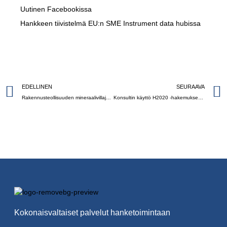
Uutinen Facebookissa
Hankkeen tiivistelmä EU:n SME Instrument data hubissa
EDELLINEN
SEURAAVA
Rakennusteollisuuden mineraalivillajätettä hyödyntävälle WOOL2LOOP -hankkeelle suuri H2020 -rahoitus
Konsultin käyttö H2020 -hakemuksessa kannattaa
Kokonaisvaltaiset palvelut hanketoimintaan