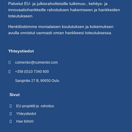
Palvelut EU- ja julkisrahoitteisille tutkimus-, kehitys- ja
innovaatiohankkeille rahoituksen hakemiseen ja hankkeiden
toteutukseen.
Henkilöstömme monialaisen koulutuksen ja kokemuksen
avulla onnistut varmasti oman hankkeesi toteutuksessa.
Yhteystiedot
culmentor@culmentor.com
+358 (0)10 7340 600
Sangintie 27 B, 90650 Oulu
Sivut
EU-projektit ja -rahoitus
Yhteystiedot
Hae töihin!