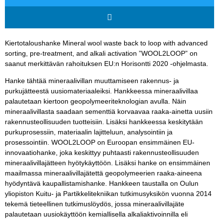
Kiertotaloushanke Mineral wool waste back to loop with advanced
sorting, pre-treatment, and alkali activation ”WOOL2LOOP” on
saanut merkittävän rahoituksen EU:n Horisontti 2020 -ohjelmasta.
Hanke tähtää mineraalivillan muuttamiseen rakennus- ja
purkujätteestä uusiomateriaaleiksi. Hankkeessa mineraalivillaa
palautetaan kiertoon geopolymeeriteknologian avulla. Näin
mineraalivillasta saadaan sementtiä korvaavaa raaka-ainetta uusiin
rakennusteollisuuden tuotteisiin. Lisäksi hankkeessa keskitytään
purkuprosessiin, materiaalin lajitteluun, analysointiin ja
prosessointiin. WOOL2LOOP on Euroopan ensimmäinen EU-
innovaatiohanke, joka keskittyy puhtaasti rakennusteollisuuden
mineraalivillajätteen hyötykäyttöön. Lisäksi hanke on ensimmäinen
maailmassa mineraalivillajätettä geopolymeerien raaka-aineena
hyödyntävä kaupallistamishanke. Hankkeen taustalla on Oulun
yliopiston Kuitu- ja Partikkelitekniikan tutkimusyksikön vuonna 2014
tekemä tieteellinen tutkimuslöydös, jossa mineraalivillajäte
palautetaan uusiokäyttöön kemiallisella alkaliaktivoinnilla eli