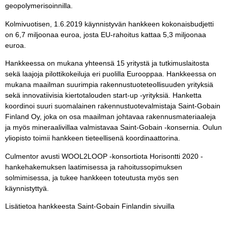
geopolymerisoinnilla.
Kolmivuotisen, 1.6.2019 käynnistyvän hankkeen kokonaisbudjetti
on 6,7 miljoonaa euroa, josta EU-rahoitus kattaa 5,3 miljoonaa
euroa.
Hankkeessa on mukana yhteensä 15 yritystä ja tutkimuslaitosta
sekä laajoja pilottikokeiluja eri puolilla Eurooppaa. Hankkeessa on
mukana maailman suurimpia rakennustuoteteollisuuden yrityksiä
sekä innovatiivisia kiertotalouden start-up -yrityksiä. Hanketta
koordinoi suuri suomalainen rakennustuotevalmistaja Saint-Gobain
Finland Oy, joka on osa maailman johtavaa rakennusmateriaaleja
ja myös mineraalivillaa valmistavaa Saint-Gobain -konsernia. Oulun
yliopisto toimii hankkeen tieteellisenä koordinaattorina.
Culmentor avusti WOOL2LOOP -konsortiota Horisontti 2020 -
hankehakemuksen laatimisessa ja rahoitussopimuksen
solmimisessa, ja tukee hankkeen toteutusta myös sen
käynnistyttyä.
Lisätietoa hankkeesta Saint-Gobain Finlandin sivuilla