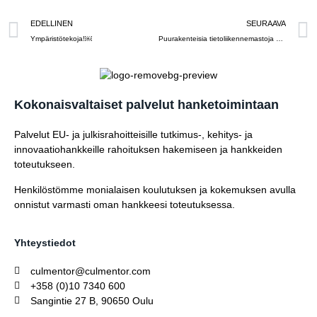
EDELLINEN
SEURAAVA
Ympäristötekoja!￼
Puurakenteisia tietoliikennemastoja kehittävälle Ecotelligent Oy:lle H2020 -rahoitus
Kokonaisvaltaiset palvelut hanketoimintaan
Palvelut EU- ja julkisrahoitteisille tutkimus-, kehitys- ja
innovaatiohankkeille rahoituksen hakemiseen ja hankkeiden
toteutukseen.
Henkilöstömme monialaisen koulutuksen ja kokemuksen avulla
onnistut varmasti oman hankkeesi toteutuksessa.
Yhteystiedot
culmentor@culmentor.com
+358 (0)10 7340 600
Sangintie 27 B, 90650 Oulu