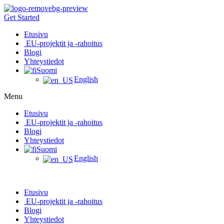
Mene
sisältöön
Get Started
Etusivu
EU-projektit ja -rahoitus
Blogi
Yhteystiedot
Suomi
English
Menu
Etusivu
EU-projektit ja -rahoitus
Blogi
Yhteystiedot
Suomi
English
Etusivu
EU-projektit ja -rahoitus
Blogi
Yhteystiedot