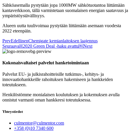
Sähköasemalla pystytään jopa 1000MW sähkötuotantoa liittämään
kantaverkkoon, tällä varmistetaan suomalaisen energian saatavuus ja
ympäristöystävällisyys.
Alueen uutta tuulivoimaa pystytään liittämään asemaan vuodesta
2022 eteenpäin.
Prev
Edellinen
Chemigate kemianlaitoksen laajennus
Seuraava
H2020 Green Deal -haku avattu￼
Next
Kokonaisvaltaiset palvelut hanketoimintaan
Palvelut EU- ja julkisrahoitteisille tutkimus-, kehitys- ja
innovaatiohankkeille rahoituksen hakemiseen ja hankkeiden
toteutukseen.
Henkilöstömme monialaisen koulutuksen ja kokemuksen avulla
onnistut varmasti oman hankkeesi toteutuksessa.
Yhteystiedot
culmentor@culmentor.com
+358 (0)10 7340 600