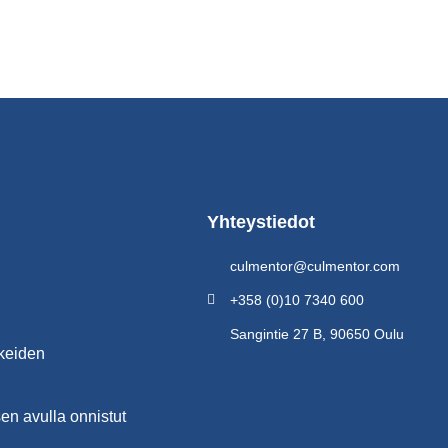
Yhteystiedot
culmentor@culmentor.com
+358 (0)10 7340 600
Sangintie 27 B, 90650 Oulu
keiden
n avulla onnistut