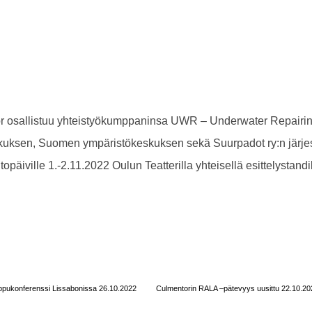
r osallistuu yhteistyökumppaninsa UWR – Underwater Repairi
uksen, Suomen ympäristökeskuksen sekä Suurpadot ry:n järjest
opäiville 1.-2.11.2022 Oulun Teatterilla yhteisellä esittelystandil
pukonferenssi Lissabonissa 26.10.2022