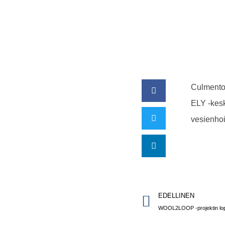
Culmento
ELY -kesk
vesienhoit
EDELLINEN
WOOL2LOOP -projektin lop