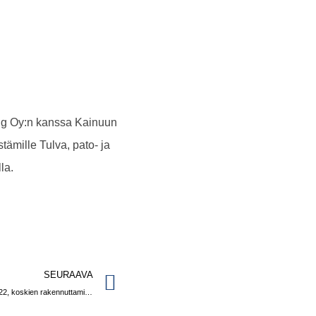
ng Oy:n kanssa Kainuun
ämille Tulva, pato- ja
la.
SEURAAVA
Culmentorin RALA –pätevyys uusittu 22.10.2022, koskien rakennuttamispalveluita ja suunnittelua.