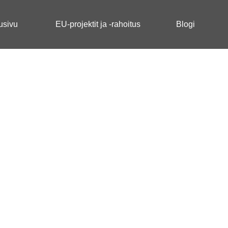
usivu
EU-projektit ja -rahoitus
Blogi
ulmentor Tulva-, pato- 
enhoitopäivillä 1.- 2.11